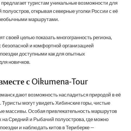
 предлагает туристам уникальные возможности для
 полуостров, открывая северные уголки России с её
 необычными маршрутами.
ят своей целью показать многогранность региона,
с безопасной и комфортной организацией
 поездки доступными как для опытных
для новичков.
месте с Oikumena-Tour
рманск
дают возможность насладиться природой в её
 Туристы могут увидеть Хибинские горы, чистые
ные массивы. Особая привлекательность маршрутов
х на Средний и Рыбачий полуострова, где можно
оездки и наблюдать китов в Териберке —