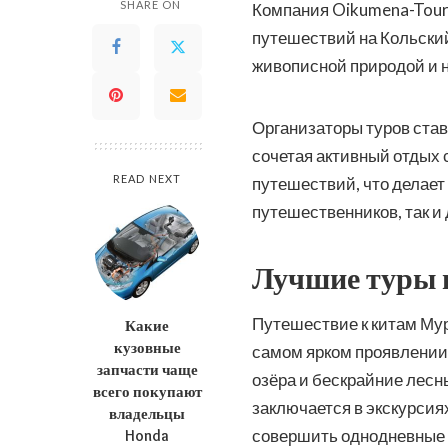
SHARE ON
Компания Oikumena-Tour
путешествий на Кольский
живописной природой и
Организаторы туров став
сочетая активный отдых 
READ NEXT
путешествий, что делает
путешественников, так и 
Лучшие туры в
Путешествие к китам Му
Какие
кузовные
самом ярком проявлении.
запчасти чаще
озёра и бескрайние лес
всего покупают
заключается в экскурсия
владельцы
совершить однодневные п
Honda