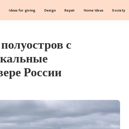
g
Ideas for giving
Design
Repair
Home Ideas
Society
полуостров с
икальные
вере России